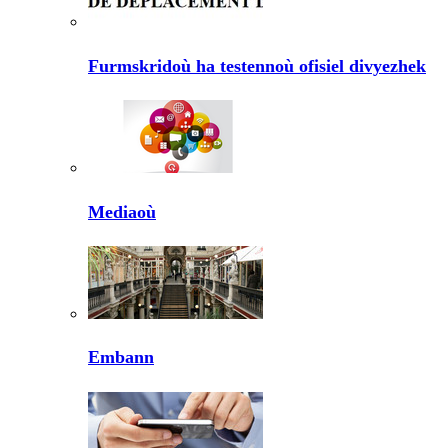
Furmskridoù ha testennoù ofisiel divyezhek
Mediaoù
Embann