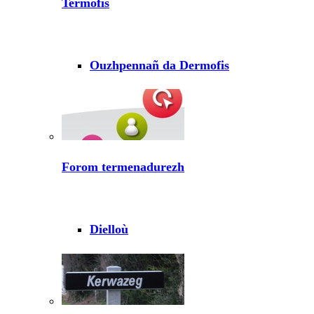
Termofis
Ouzhpennañ da Dermofis
Forom termenadurezh
Dielloù