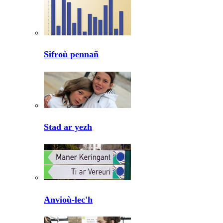
Sifroù pennañ
Stad ar yezh
Anvioù-lec'h