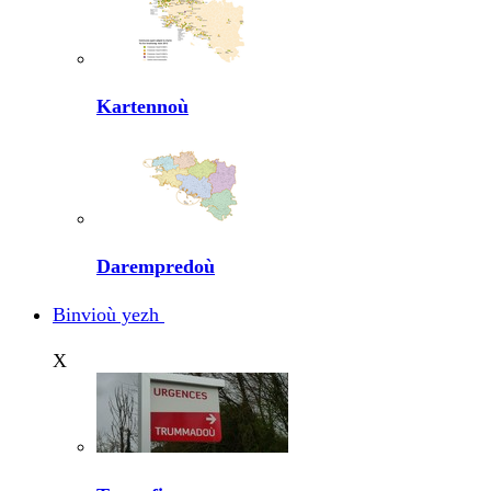
Kartennoù
Darempredoù
Binvioù yezh
X