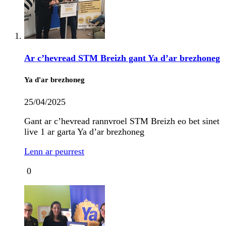
Ar c’hevread STM Breizh gant Ya d’ar brezhoneg
Ya d'ar brezhoneg
25/04/2025
Gant ar c’hevread rannvroel STM Breizh eo bet sinet
live 1 ar garta Ya d’ar brezhoneg
Lenn ar peurrest
0