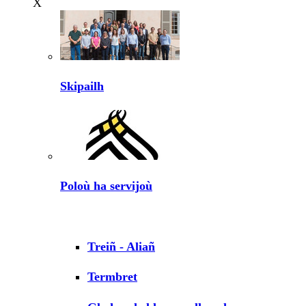
X
Skipailh
Poloù ha servijoù
Treiñ - Aliañ
Termbret