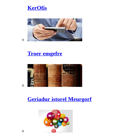
KerOfis
Troer emgefre
Geriadur istorel Meurgorf