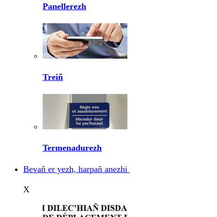
Panellerezh
Treiñ
Termenadurezh
Bevañ er yezh, harpañ anezhi
X