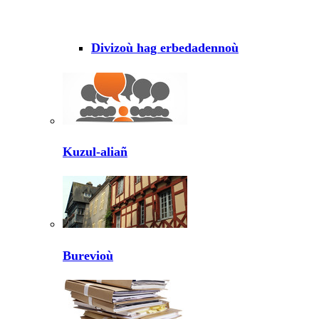
Divizoù hag erbedadennoù
Kuzul-aliañ
Burevioù