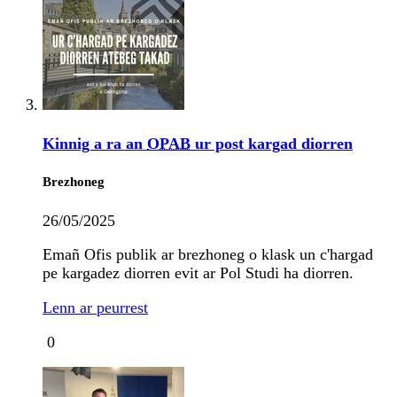
Kinnig a ra an
OPAB
ur post kargad diorren
Brezhoneg
26/05/2025
Emañ Ofis publik ar brezhoneg o klask un c'hargad
pe kargadez diorren evit ar Pol Studi ha diorren.
Lenn ar peurrest
0