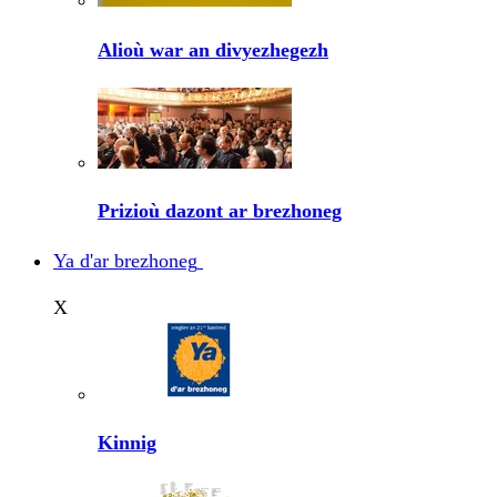
Alioù war an divyezhegezh
Prizioù dazont ar brezhoneg
Ya d'ar brezhoneg
X
Kinnig