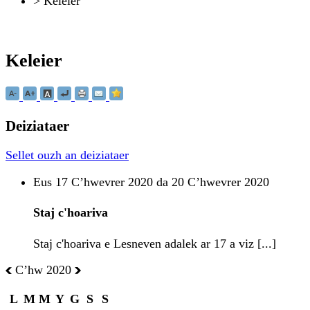
>
Keleier
Keleier
Deiziataer
Sellet ouzh an deiziataer
Eus 17 Cʼhwevrer 2020 da 20 Cʼhwevrer 2020
Staj c'hoariva
Staj c'hoariva e Lesneven adalek ar 17 a viz [...]
Cʼhw 2020
L
M
M
Y
G
S
S