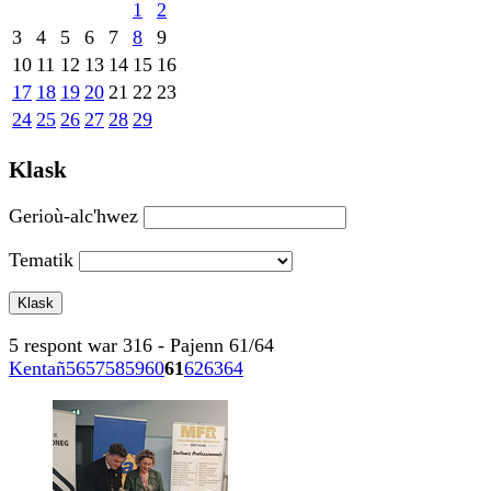
1
2
3
4
5
6
7
8
9
10
11
12
13
14
15
16
17
18
19
20
21
22
23
24
25
26
27
28
29
Klask
Gerioù-alc'hwez
Tematik
5 respont war 316 - Pajenn 61/64
Kentañ
56
57
58
59
60
61
62
63
64