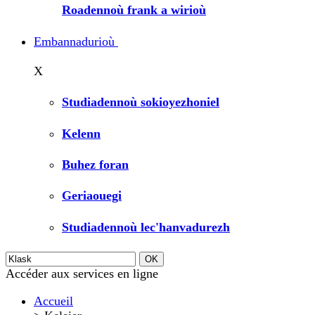
Roadennoù frank a wirioù
Embannadurioù
X
Studiadennoù sokioyezhoniel
Kelenn
Buhez foran
Geriaouegi
Studiadennoù lec'hanvadurezh
Accéder aux services en ligne
Accueil