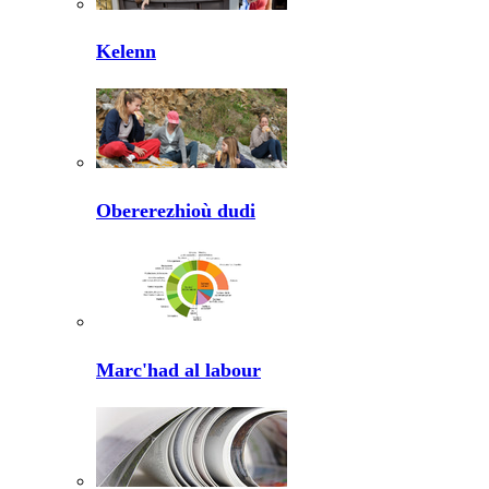
Kelenn
Obererezhioù dudi
Marc'had al labour