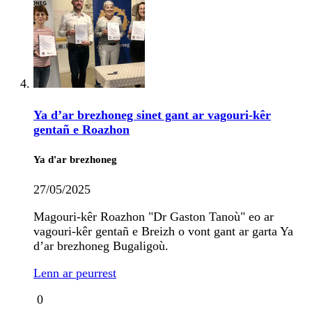
Ya d’ar brezhoneg sinet gant ar vagouri-kêr
gentañ e Roazhon
Ya d'ar brezhoneg
27/05/2025
Magouri-kêr Roazhon "Dr Gaston Tanoù" eo ar
vagouri-kêr gentañ e Breizh o vont gant ar garta Ya
d’ar brezhoneg Bugaligoù.
Lenn ar peurrest
0