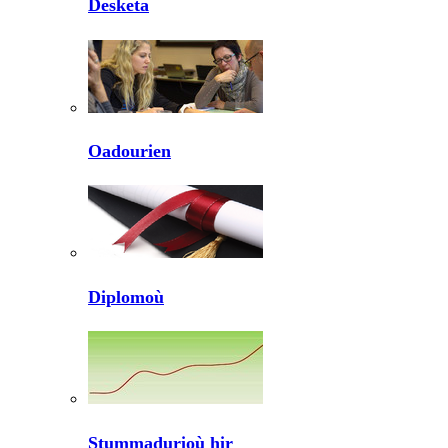
Desketa
Oadourien
Diplomoù
Stummadurioù hir