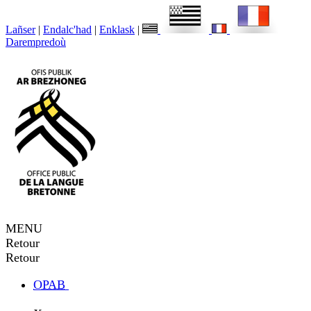
Lañser
|
Endalc'had
|
Enklask
|
Darempredoù
MENU
Retour
Retour
OPAB