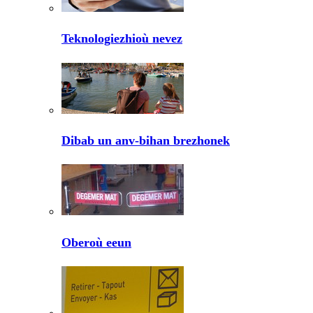
Teknologiezhioù nevez
Dibab un anv-bihan brezhonek
Oberoù eeun