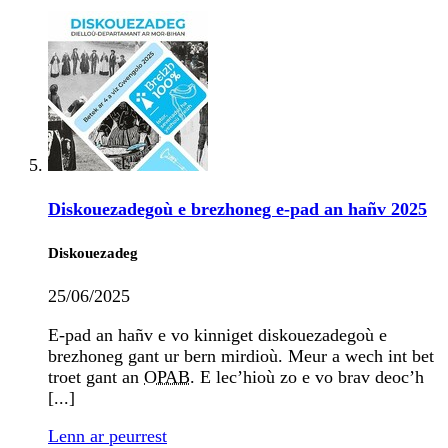
Diskouezadegoù e brezhoneg e-pad an hañv 2025
Diskouezadeg
25/06/2025
E-pad an hañv e vo kinniget diskouezadegoù e
brezhoneg gant ur bern mirdioù. Meur a wech int bet
troet gant an
OPAB
. E lec’hioù zo e vo brav deoc’h
[...]
Lenn ar peurrest