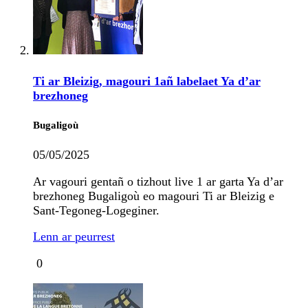
Ti ar Bleizig, magouri 1añ labelaet Ya d’ar
brezhoneg
Bugaligoù
05/05/2025
Ar vagouri gentañ o tizhout live 1 ar garta Ya d’ar
brezhoneg Bugaligoù eo magouri Ti ar Bleizig e
Sant-Tegoneg-Logeginer.
Lenn ar peurrest
0