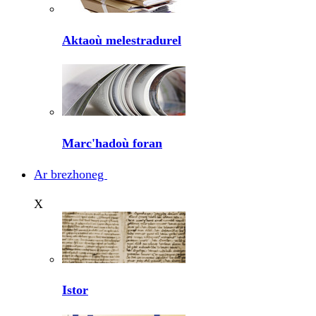
Aktaoù melestradurel
Marc'hadoù foran
Ar brezhoneg
X
Istor