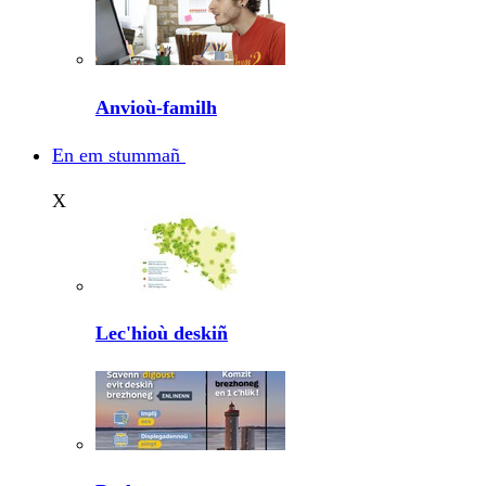
Anvioù-familh
En em stummañ
X
Lec'hioù deskiñ