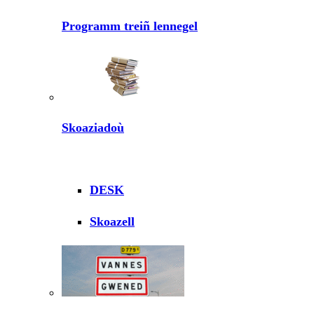
Programm treiñ lennegel
Skoaziadoù
DESK
Skoazell