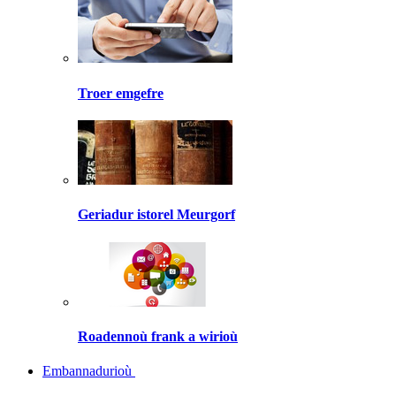
Troer emgefre
Geriadur istorel Meurgorf
Roadennoù frank a wirioù
Embannadurioù