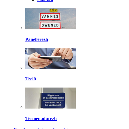
Panellerezh
Treiñ
Termenadurezh