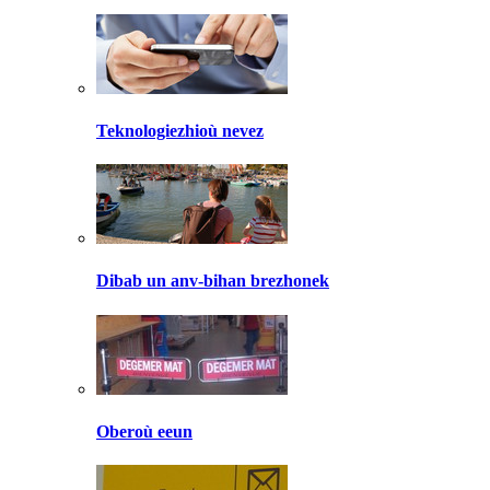
Teknologiezhioù nevez
Dibab un anv-bihan brezhonek
Oberoù eeun