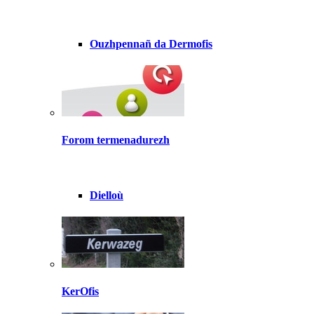
Ouzhpennañ da Dermofis
Forom termenadurezh
Dielloù
KerOfis