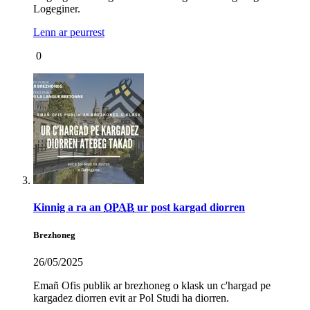
Logeginer.
Lenn ar peurrest
0
Kinnig a ra an
OPAB
ur post kargad diorren
Brezhoneg
26/05/2025
Emañ Ofis publik ar brezhoneg o klask un c'hargad pe
kargadez diorren evit ar Pol Studi ha diorren.