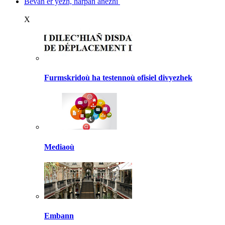
Bevañ er yezh, harpañ anezhi
X
Furmskridoù ha testennoù ofisiel divyezhek
Mediaoù
Embann