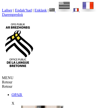
Lañser
|
Endalc'had
|
Enklask
|
Darempredoù
MENU
Retour
Retour
OPAB
X