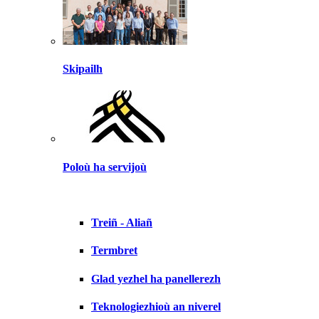
Skipailh
Poloù ha servijoù
Treiñ - Aliañ
Termbret
Glad yezhel ha panellerezh
Teknologiezhioù an niverel