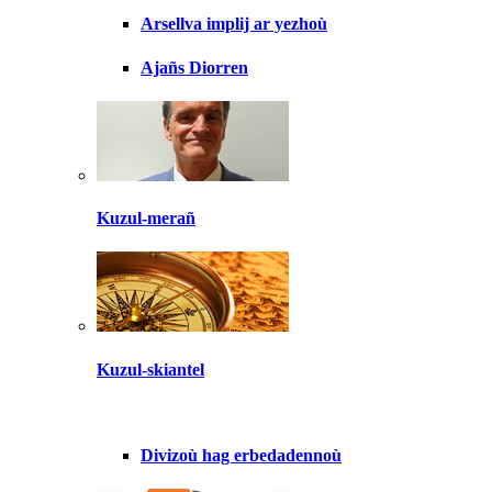
Arsellva implij ar yezhoù
Ajañs Diorren
Kuzul-merañ
Kuzul-skiantel
Divizoù hag erbedadennoù