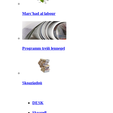
Marc'had al labour
Programm treiñ lennegel
Skoaziadoù
DESK
Skoazell