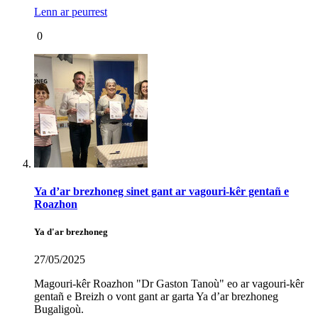
Lenn ar peurrest
0
Ya d’ar brezhoneg sinet gant ar vagouri-kêr gentañ e
Roazhon
Ya d'ar brezhoneg
27/05/2025
Magouri-kêr Roazhon "Dr Gaston Tanoù" eo ar vagouri-kêr
gentañ e Breizh o vont gant ar garta Ya d’ar brezhoneg
Bugaligoù.