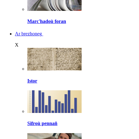
Marc'hadoù foran
Ar brezhoneg
X
Istor
Sifroù pennañ