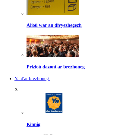
Alioù war an divyezhegezh
Prizioù dazont ar brezhoneg
Ya d'ar brezhoneg
X
Kinnig