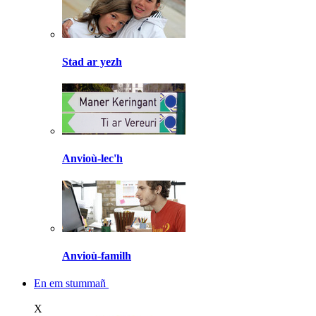
Stad ar yezh
Anvioù-lec'h
Anvioù-familh
En em stummañ
X