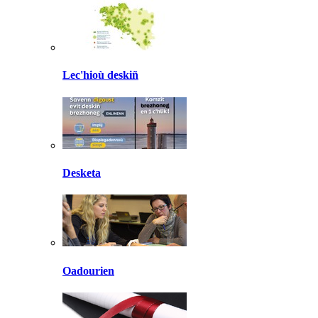
Lec'hioù deskiñ
Desketa
Oadourien