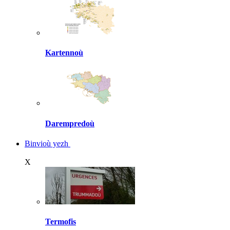
Kartennoù
Darempredoù
Binvioù yezh
X
Termofis