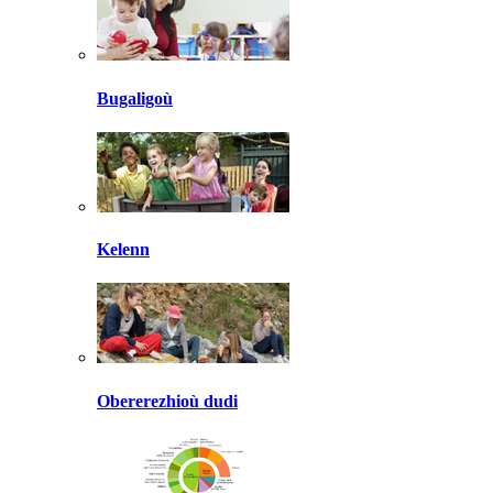
Bugaligoù
Kelenn
Obererezhioù dudi