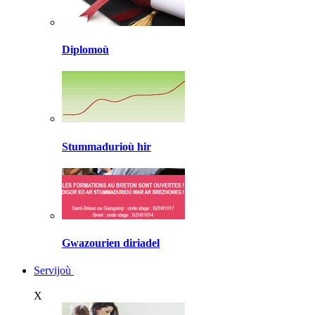
Diplomoù
Stummadurioù hir
Gwazourien diriadel
Servijoù
X