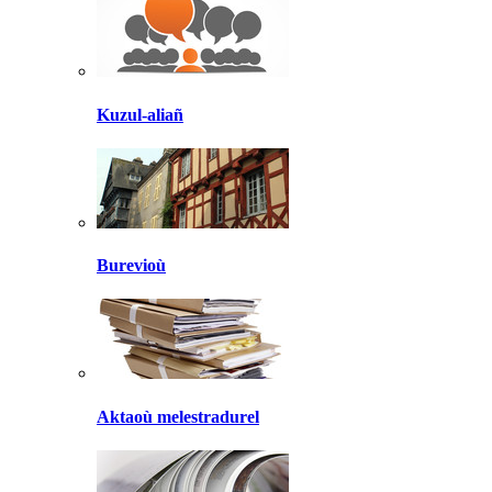
Kuzul-aliañ
Burevioù
Aktaoù melestradurel