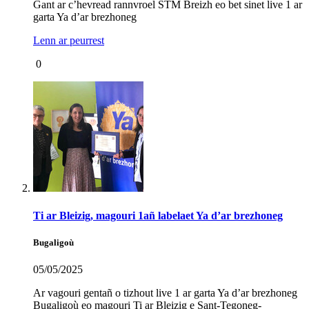
Gant ar c’hevread rannvroel STM Breizh eo bet sinet live 1 ar
garta Ya d’ar brezhoneg
Lenn ar peurrest
0
Ti ar Bleizig, magouri 1añ labelaet Ya d’ar brezhoneg
Bugaligoù
05/05/2025
Ar vagouri gentañ o tizhout live 1 ar garta Ya d’ar brezhoneg
Bugaligoù eo magouri Ti ar Bleizig e Sant-Tegoneg-