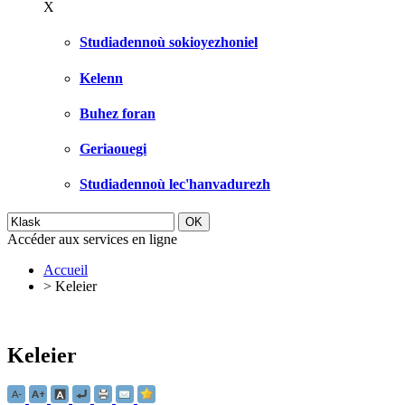
X
Studiadennoù sokioyezhoniel
Kelenn
Buhez foran
Geriaouegi
Studiadennoù lec'hanvadurezh
Accéder aux services en ligne
Accueil
>
Keleier
Keleier