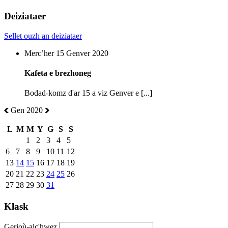
Deiziataer
Sellet ouzh an deiziataer
Mercʼher 15 Genver 2020
Kafeta e brezhoneg
Bodad-komz d'ar 15 a viz Genver e [...]
Gen 2020
L
M
M
Y
G
S
S
1
2
3
4
5
6
7
8
9
10
11
12
13
14
15
16
17
18
19
20
21
22
23
24
25
26
27
28
29
30
31
Klask
Gerioù-alc'hwez