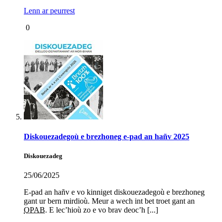
Lenn ar peurrest
0
Diskouezadegoù e brezhoneg e-pad an hañv 2025
Diskouezadeg
25/06/2025
E-pad an hañv e vo kinniget diskouezadegoù e brezhoneg
gant ur bern mirdioù. Meur a wech int bet troet gant an
OPAB
. E lec’hioù zo e vo brav deoc’h [...]