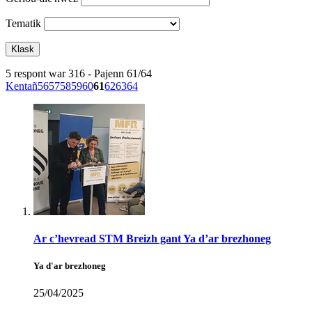
Tematik
5 respont war 316 - Pajenn 61/64
Kentañ
56
57
58
59
60
61
62
63
64
Ar c’hevread STM Breizh gant Ya d’ar brezhoneg
Ya d'ar brezhoneg
25/04/2025