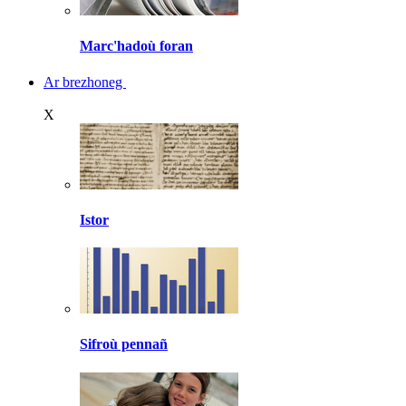
Marc'hadoù foran
Ar brezhoneg
X
Istor
Sifroù pennañ