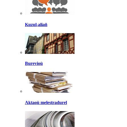
Kuzul-aliañ
Burevioù
Aktaoù melestradurel