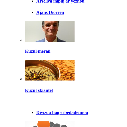
Arsellva implij ar yezhoù
Ajañs Diorren
Kuzul-merañ
Kuzul-skiantel
Divizoù hag erbedadennoù