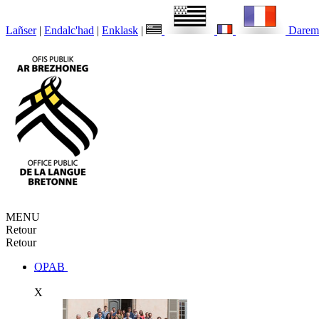
Lañser
|
Endalc'had
|
Enklask
|
Darem
MENU
Retour
Retour
OPAB
X