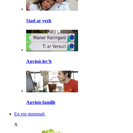
Stad ar yezh
Anvioù-lec'h
Anvioù-familh
En em stummañ
X