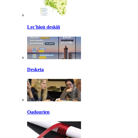
Lec'hioù deskiñ
Desketa
Oadourien