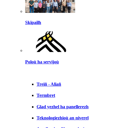
Skipailh
Poloù ha servijoù
Treiñ - Aliañ
Termbret
Glad yezhel ha panellerezh
Teknologiezhioù an niverel