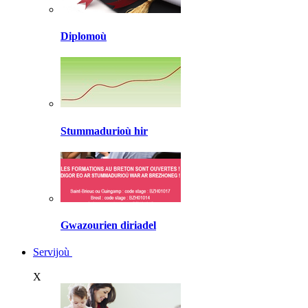
Diplomoù
Stummadurioù hir
Gwazourien diriadel
Servijoù
X