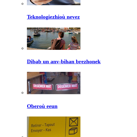
Teknologiezhioù nevez
Dibab un anv-bihan brezhonek
Oberoù eeun