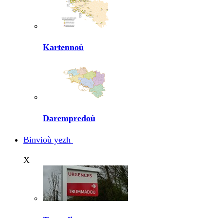
Kartennoù
Darempredoù
Binvioù yezh
X