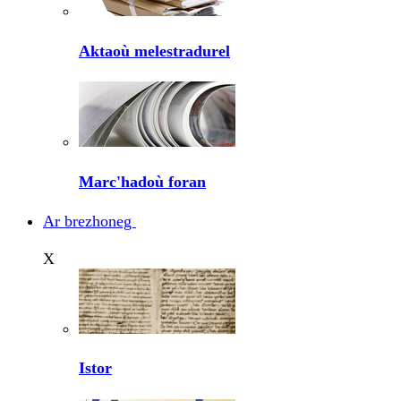
Aktaoù melestradurel
Marc'hadoù foran
Ar brezhoneg
X
Istor