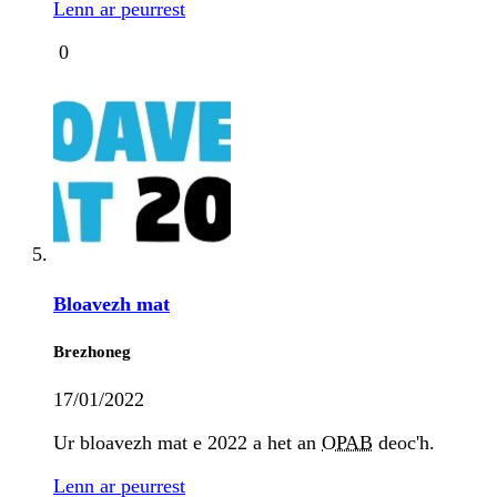
Lenn ar peurrest
0
Bloavezh mat
Brezhoneg
17/01/2022
Ur bloavezh mat e 2022 a het an
OPAB
deoc'h.
Lenn ar peurrest