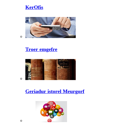
KerOfis
Troer emgefre
Geriadur istorel Meurgorf