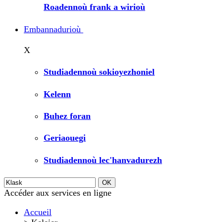
Roadennoù frank a wirioù
Embannadurioù
X
Studiadennoù sokioyezhoniel
Kelenn
Buhez foran
Geriaouegi
Studiadennoù lec'hanvadurezh
Accéder aux services en ligne
Accueil