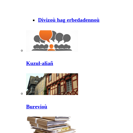
Divizoù hag erbedadennoù
Kuzul-aliañ
Burevioù