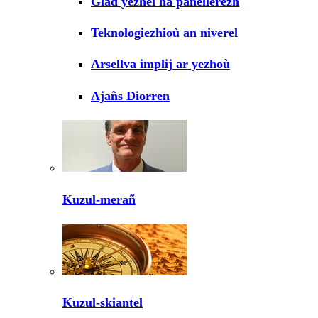
Glad yezhel ha panellerezh
Teknologiezhioù an niverel
Arsellva implij ar yezhoù
Ajañs Diorren
Kuzul-merañ
Kuzul-skiantel