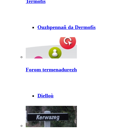
Termofis
Ouzhpennañ da Dermofis
Forom termenadurezh
Dielloù