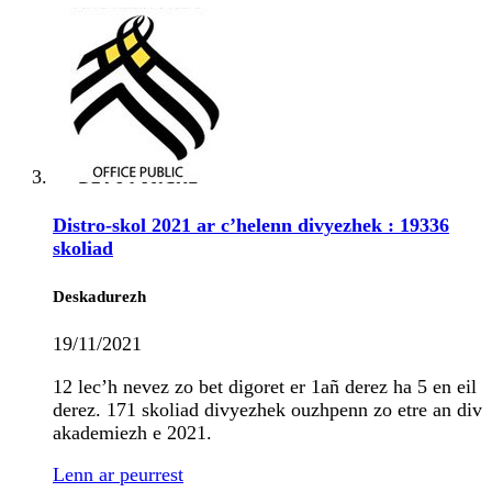
Distro-skol 2021 ar c’helenn divyezhek : 19336
skoliad
Deskadurezh
19/11/2021
12 lec’h nevez zo bet digoret er 1añ derez ha 5 en eil
derez. 171 skoliad divyezhek ouzhpenn zo etre an div
akademiezh e 2021.
Lenn ar peurrest