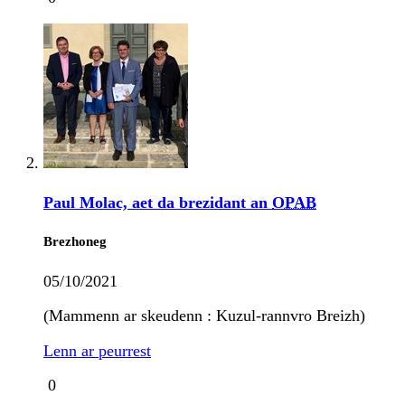
Paul Molac, aet da brezidant an
OPAB
Brezhoneg
05/10/2021
(Mammenn ar skeudenn : Kuzul-rannvro Breizh)
Lenn ar peurrest
0