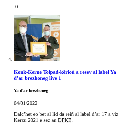
0
Konk-Kerne Tolpad-kêrioù a resev al label Ya
d’ar brezhoneg live 1
Ya d'ar brezhoneg
04/01/2022
Dalc’het eo bet al lid da reiñ al label d’ar 17 a viz
Kerzu 2021 e sez an
DPKE
.