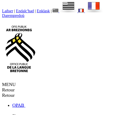
Lañser
|
Endalc'had
|
Enklask
|
Darempredoù
MENU
Retour
Retour
OPAB