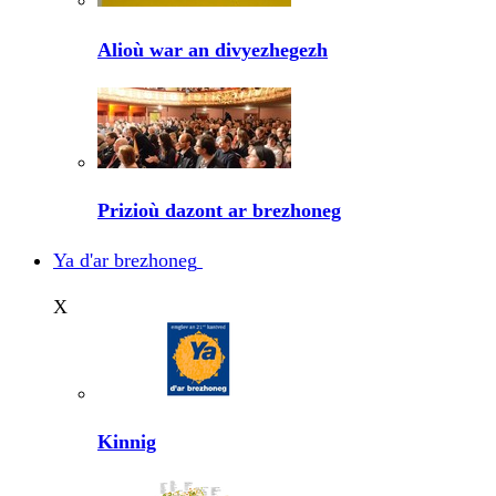
Alioù war an divyezhegezh
Prizioù dazont ar brezhoneg
Ya d'ar brezhoneg
X
Kinnig