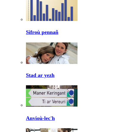
Sifroù pennañ
Stad ar yezh
Anvioù-lec'h