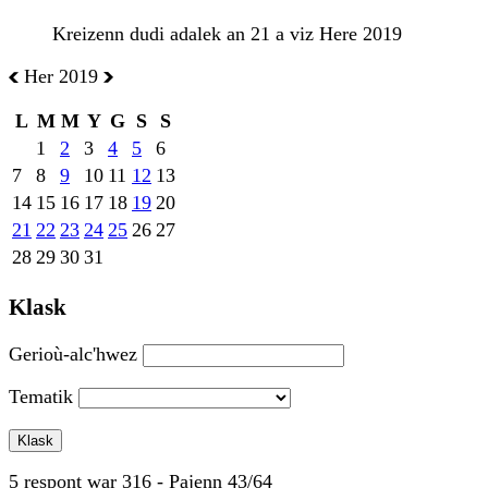
Kreizenn dudi adalek an 21 a viz Here 2019
Her 2019
L
M
M
Y
G
S
S
1
2
3
4
5
6
7
8
9
10
11
12
13
14
15
16
17
18
19
20
21
22
23
24
25
26
27
28
29
30
31
Klask
Gerioù-alc'hwez
Tematik
5 respont war 316 - Pajenn 43/64