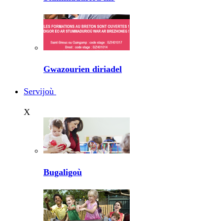
Gwazourien diriadel
Servijoù
X
Bugaligoù