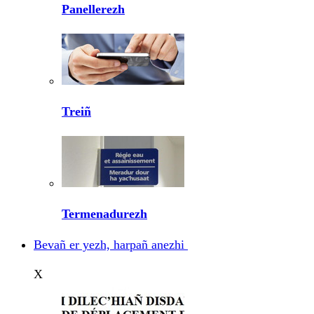
Panellerezh
Treiñ
Termenadurezh
Bevañ er yezh, harpañ anezhi
X