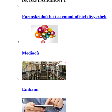
Furmskridoù ha testennoù ofisiel divyezhek
Mediaoù
Embann