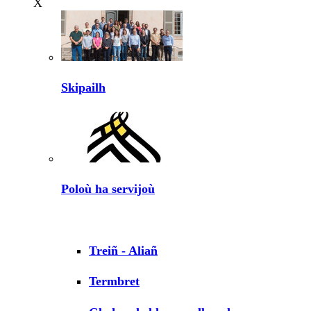
X
Skipailh
Poloù ha servijoù
Treiñ - Aliañ
Termbret