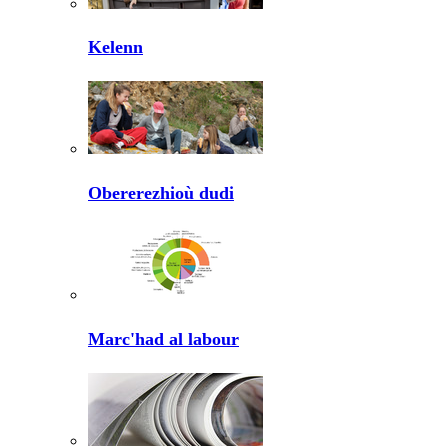
Kelenn
Obererezhioù dudi
Marc'had al labour