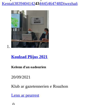
Kentañ
38
39
40
41
42
43
44
45
46
47
48
Diwezhañ
Koulzad Plijus 2021
Kelenn d'an oadourien
20/09/2021
Klub ar gazetennerien e Roazhon
Lenn ar peurrest
0