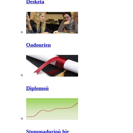
Desketa
Oadourien
Diplomoù
Stummadurioù hir