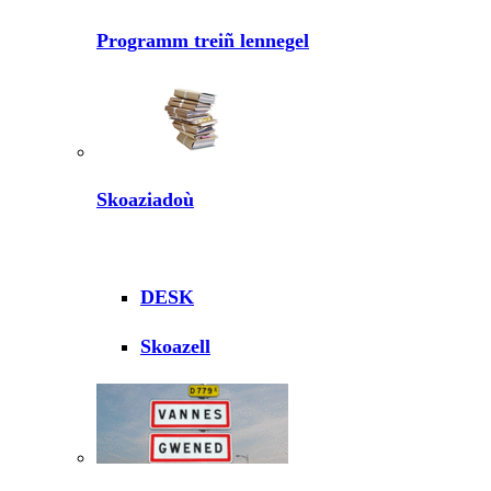
Programm treiñ lennegel
Skoaziadoù
DESK
Skoazell