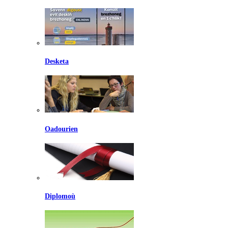
Desketa
Oadourien
Diplomoù