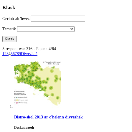
Klask
Gerioù-alc'hwez
Tematik
5 respont war 316 - Pajenn 4/64
1
2
3
4
5
6
7
8
9
Diwezhañ
Distro-skol 2013 ar c'helenn divyezhek
Deskadurezh