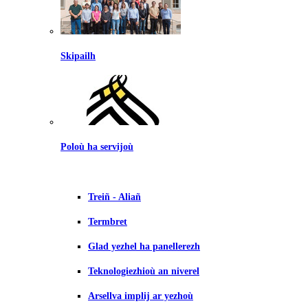
Skipailh
Poloù ha servijoù
Treiñ - Aliañ
Termbret
Glad yezhel ha panellerezh
Teknologiezhioù an niverel
Arsellva implij ar yezhoù