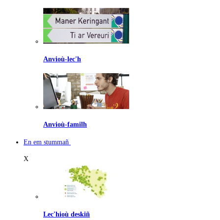
Anvioù-lec'h
Anvioù-familh
En em stummañ
X
Lec'hioù deskiñ