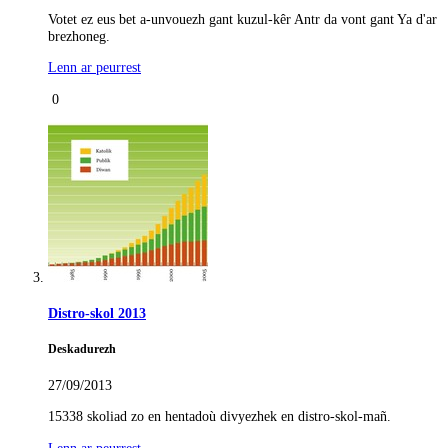
Votet ez eus bet a-unvouezh gant kuzul-kêr Antr da vont gant Ya d'ar
brezhoneg.
Lenn ar peurrest
0
Distro-skol 2013
Deskadurezh
27/09/2013
15338 skoliad zo en hentadoù divyezhek en distro-skol-mañ.
Lenn ar peurrest