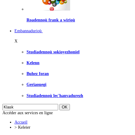
Roadennoù frank a wirioù
Embannadurioù
X
Studiadennoù sokioyezhoniel
Kelenn
Buhez foran
Geriaouegi
Studiadennoù lec'hanvadurezh
Accéder aux services en ligne
Accueil
>
Keleier