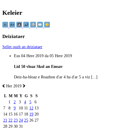
Keleier
Deiziataer
Sellet ouzh an deiziataer
Eus 04 Here 2019 da 05 Here 2019
Lid 50 vloaz Skol an Emsav
Deiz-ha-bloaz e Roazhon d'ar 4 ha d'ar 5 a viz [...]
Her 2019
L
M
M
Y
G
S
S
1
2
3
4
5
6
7
8
9
10
11
12
13
14
15
16
17
18
19
20
21
22
23
24
25
26
27
28
29
30
31