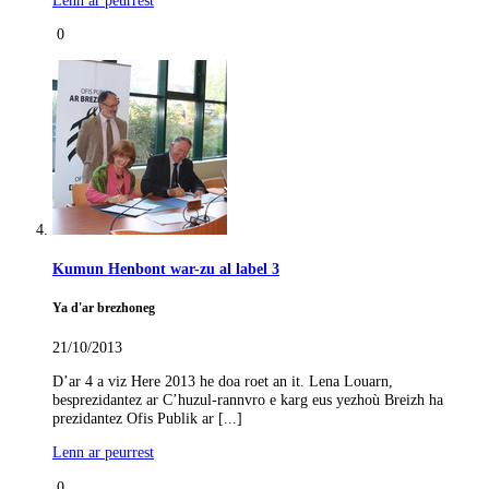
0
Kumun Henbont war-zu al label 3
Ya d'ar brezhoneg
21/10/2013
D’ar 4 a viz Here 2013 he doa roet an it. Lena Louarn,
besprezidantez ar C’huzul-rannvro e karg eus yezhoù Breizh ha
prezidantez Ofis Publik ar [...]
Lenn ar peurrest
0