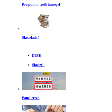
Programm treiñ lennegel
Skoaziadoù
DESK
Skoazell
Panellerezh