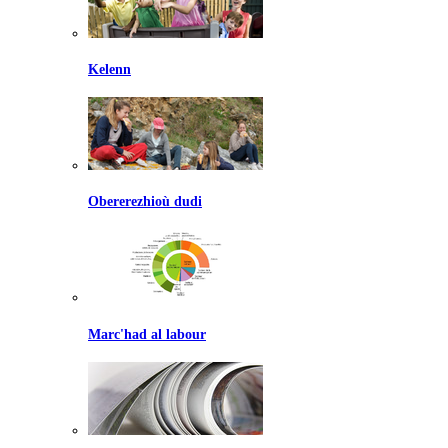
Kelenn
Obererezhioù dudi
Marc'had al labour