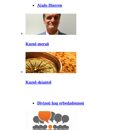
Ajañs Diorren
Kuzul-merañ
Kuzul-skiantel
Divizoù hag erbedadennoù