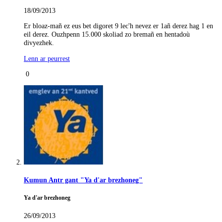
18/09/2013
Er bloaz-mañ ez eus bet digoret 9 lec'h nevez er 1añ derez hag 1 en
eil derez. Ouzhpenn 15.000 skoliad zo bremañ en hentadoù
divyezhek.
Lenn ar peurrest
0
Kumun Antr gant "Ya d'ar brezhoneg"
Ya d'ar brezhoneg
26/09/2013