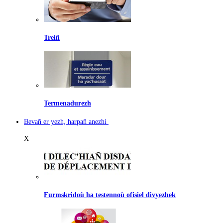
Treiñ
Termenadurezh
Bevañ er yezh, harpañ anezhi
X
Furmskridoù ha testennoù ofisiel divyezhek