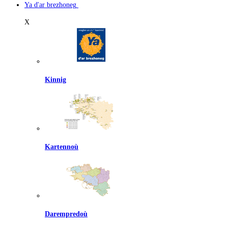
Ya d'ar brezhoneg
X
Kinnig
Kartennoù
Darempredoù