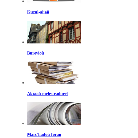
Kuzul-aliañ
Burevioù
Aktaoù melestradurel
Marc'hadoù foran