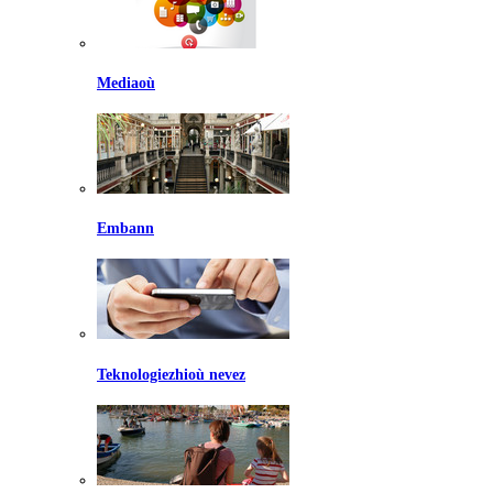
Mediaoù
Embann
Teknologiezhioù nevez