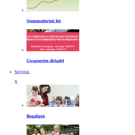
Stummadurioù hir
Gwazourien diriadel
Servijoù
X
Bugaligoù