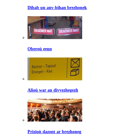
Dibab un anv-bihan brezhonek
Oberoù eeun
Alioù war an divyezhegezh
Prizioù dazont ar brezhoneg