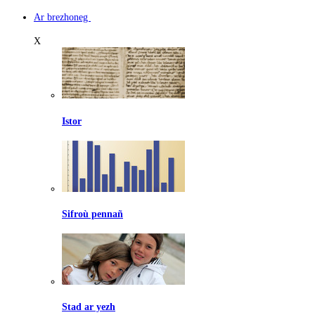
Ar brezhoneg
X
Istor
Sifroù pennañ
Stad ar yezh