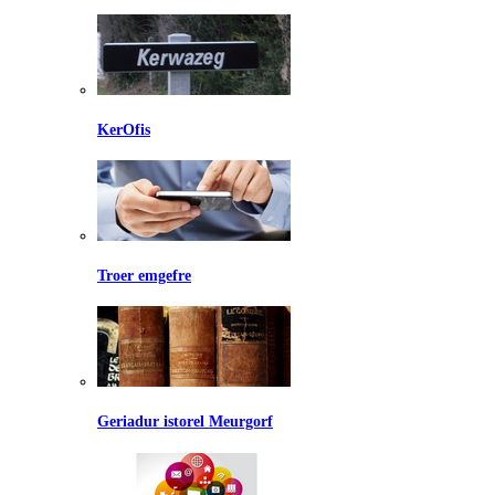
KerOfis
Troer emgefre
Geriadur istorel Meurgorf