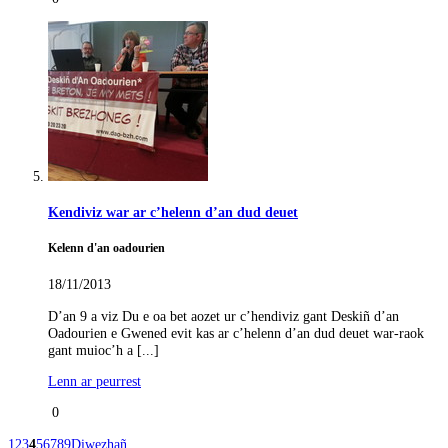
Kendiviz war ar c’helenn d’an dud deuet
Kelenn d'an oadourien
18/11/2013
D’an 9 a viz Du e oa bet aozet ur c’hendiviz gant Deskiñ d’an
Oadourien e Gwened evit kas ar c’helenn d’an dud deuet war-raok
gant muioc’h a [...]
Lenn ar peurrest
0
1
2
3
4
5
6
7
8
9
Diwezhañ