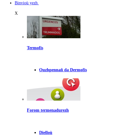
Binvioù yezh
X
Termofis
Ouzhpennañ da Dermofis
Forom termenadurezh
Dielloù