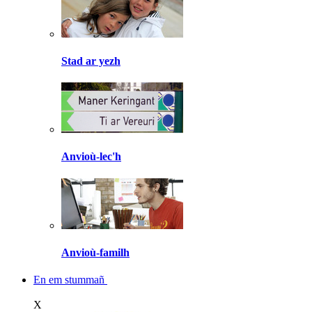
Stad ar yezh
Anvioù-lec'h
Anvioù-familh
En em stummañ
X