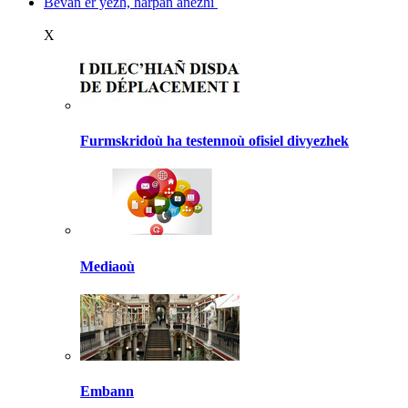
Bevañ er yezh, harpañ anezhi
X
Furmskridoù ha testennoù ofisiel divyezhek
Mediaoù
Embann