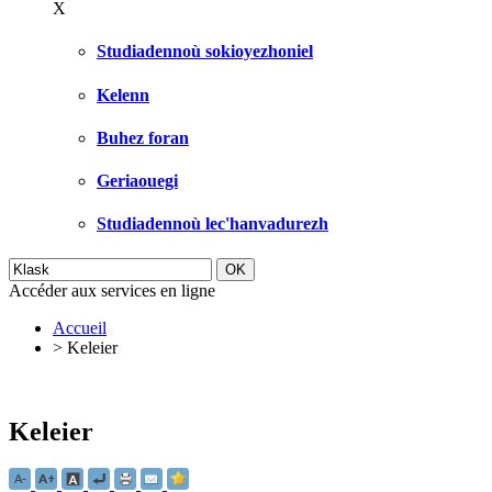
X
Studiadennoù sokioyezhoniel
Kelenn
Buhez foran
Geriaouegi
Studiadennoù lec'hanvadurezh
Accéder aux services en ligne
Accueil
>
Keleier
Keleier