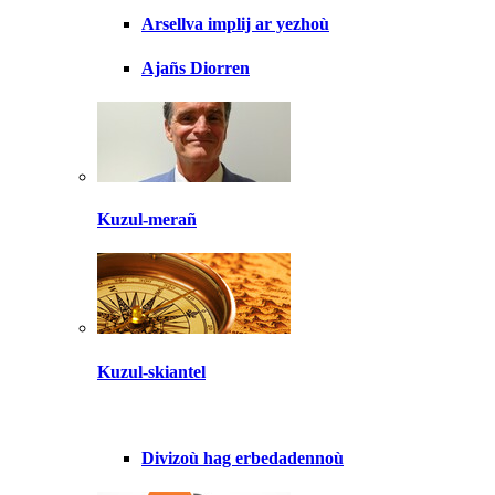
Arsellva implij ar yezhoù
Ajañs Diorren
Kuzul-merañ
Kuzul-skiantel
Divizoù hag erbedadennoù