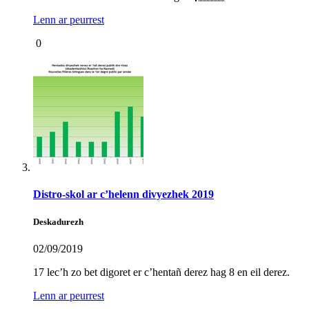
Lenn ar peurrest
0
Distro-skol ar c’helenn divyezhek 2019
Deskadurezh
02/09/2019
17 lec’h zo bet digoret er c’hentañ derez hag 8 en eil derez.
Lenn ar peurrest