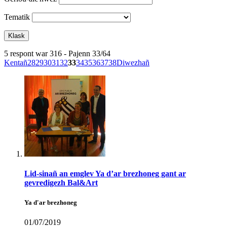
Tematik
5 respont war 316 - Pajenn 33/64
Kentañ
28
29
30
31
32
33
34
35
36
37
38
Diwezhañ
Lid-sinañ an emglev Ya d’ar brezhoneg gant ar
gevredigezh Bal&Art
Ya d'ar brezhoneg
01/07/2019