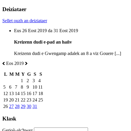
Deiziataer
Sellet ouzh an deiziataer
Eus 26 Eost 2019 da 31 Eost 2019
Kreizenn dudi e-pad an hañv
Kreizenn dudi e Gwengamp adalek an 8 a viz Gouere [...]
Eos 2019
L
M
M
Y
G
S
S
1
2
3
4
5
6
7
8
9
10
11
12
13
14
15
16
17
18
19
20
21
22
23
24
25
26
27
28
29
30
31
Klask
Gerioù-alc'hwez