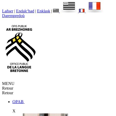
Lañser
|
Endalc'had
|
Enklask
|
Darempredoù
MENU
Retour
Retour
OPAB
X