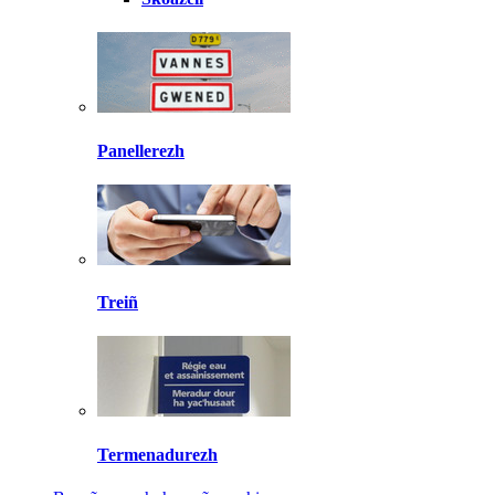
Panellerezh
Treiñ
Termenadurezh