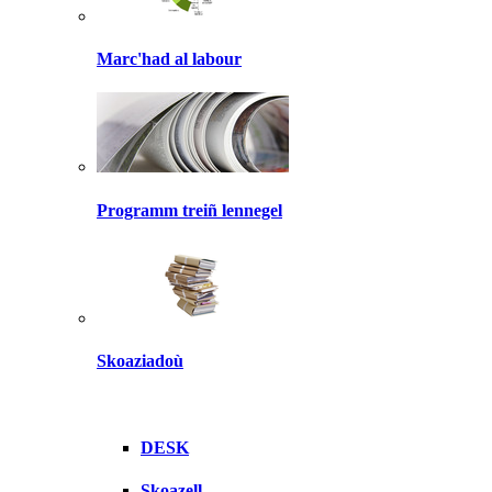
Marc'had al labour
Programm treiñ lennegel
Skoaziadoù
DESK
Skoazell