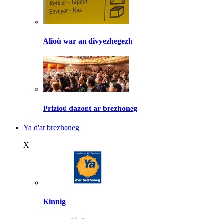
Alioù war an divyezhegezh
Prizioù dazont ar brezhoneg
Ya d'ar brezhoneg
X
Kinnig