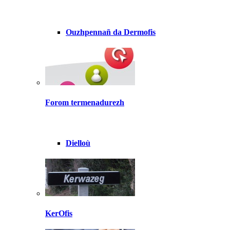
Ouzhpennañ da Dermofis
Forom termenadurezh
Dielloù
KerOfis