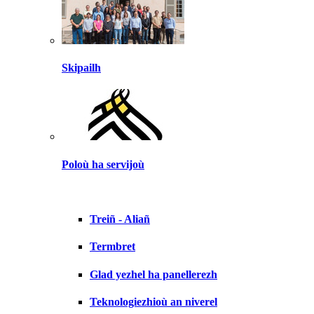
Skipailh
Poloù ha servijoù
Treiñ - Aliañ
Termbret
Glad yezhel ha panellerezh
Teknologiezhioù an niverel