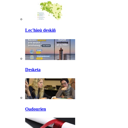
Lec'hioù deskiñ
Desketa
Oadourien