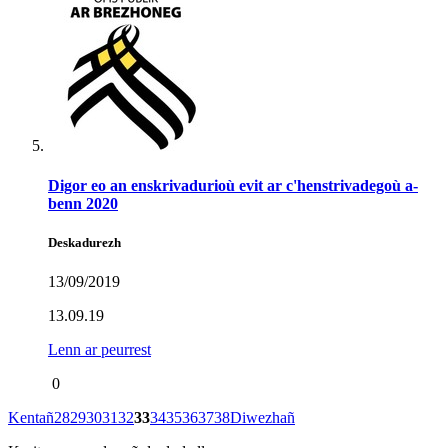
Digor eo an enskrivadurioù evit ar c'henstrivadegoù a-
benn 2020
Deskadurezh
13/09/2019
13.09.19
Lenn ar peurrest
0
Kentañ
28
29
30
31
32
33
34
35
36
37
38
Diwezhañ