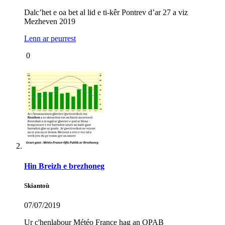
Dalc’het e oa bet al lid e ti-kêr Pontrev d’ar 27 a viz
Mezheven 2019
Lenn ar peurrest
0
Hin Breizh e brezhoneg
Skiantoù
07/07/2019
Ur c'henlabour Météo France hag an
OPAB