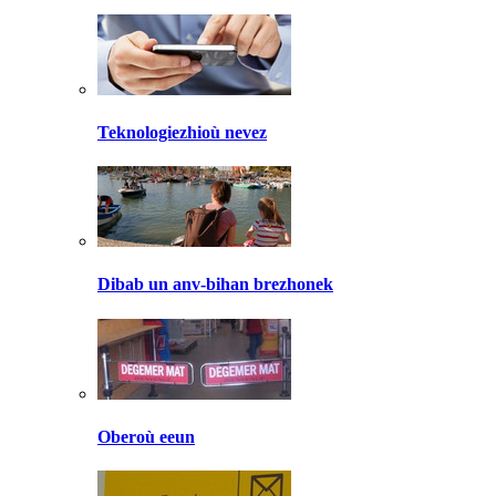
Teknologiezhioù nevez
Dibab un anv-bihan brezhonek
Oberoù eeun