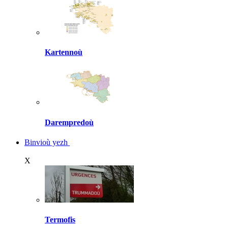
Kartennoù
Darempredoù
Binvioù yezh
X
Termofis