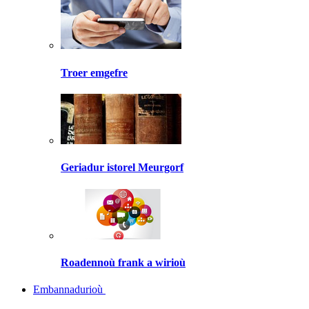
Troer emgefre
Geriadur istorel Meurgorf
Roadennoù frank a wirioù
Embannadurioù