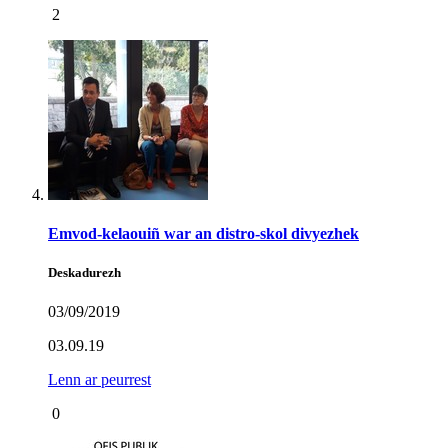
2
Emvod-kelaouiñ war an distro-skol divyezhek
Deskadurezh
03/09/2019
03.09.19
Lenn ar peurrest
0