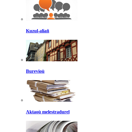
Kuzul-aliañ
Burevioù
Aktaoù melestradurel