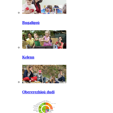
Bugaligoù
Kelenn
Obererezhioù dudi