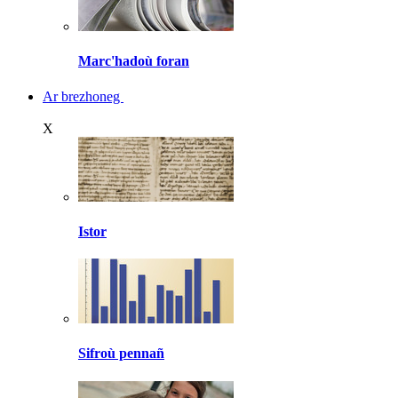
Marc'hadoù foran
Ar brezhoneg
X
Istor
Sifroù pennañ