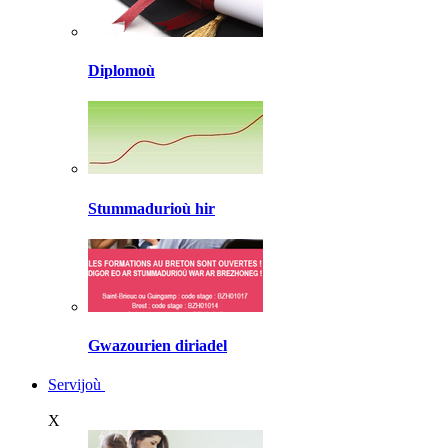
Diplomoù
Stummadurioù hir
Gwazourien diriadel
Servijoù
X