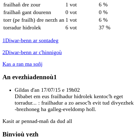
frailhañ dre zour
1 vot
6 %
frailhañ gant dourenn
0 vot
0 %
torr (pe frailh) dre nerzh an
1 vot
6 %
torradur hidrolek
6 vot
37 %
1
Diwar-benn ar sontadeg
2
Diwar-benn ar c'hinnigoù
Kas a ran ma soñj
An evezhiadennoù
1
Gildas
d'an 17/07/15 e 19h02
Dibabet em eus frailhadur hidrolek kentoc'h eget
torradur... : frailhadur a zo aesoc'h evit tud divyezhek
-brezhoneg ha galleg-eveldomp holl.
Kasit ar pennad-mañ da dud all
Binvioù yezh