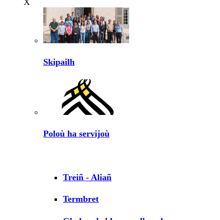
X
Skipailh
Poloù ha servijoù
Treiñ - Aliañ
Termbret