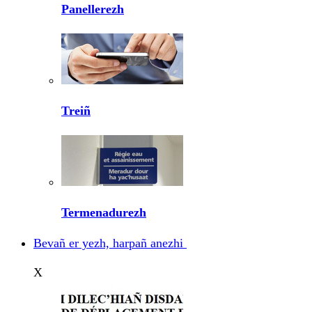
Panellerezh
Treiñ
Termenadurezh
Bevañ er yezh, harpañ anezhi
X