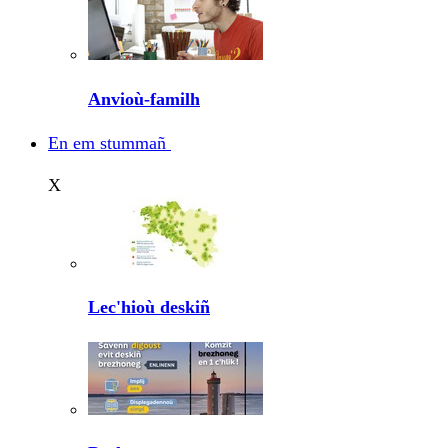
Anvioù-familh
En em stummañ
X
Lec'hioù deskiñ