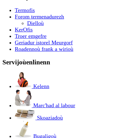
Termofis
Forom termenadurezh
Dielloù
KerOfis
Troer emgefre
Geriadur istorel Meurgorf
Roadennoù frank a wirioù
Servijoù
enlinenn
Kelenn
Marc'had al labour
Skoaziadoù
Bugaligoù