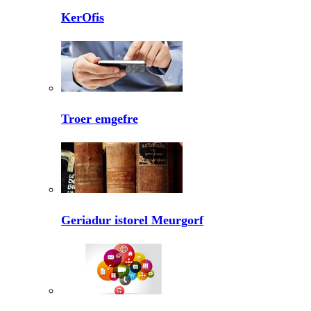
KerOfis
Troer emgefre
Geriadur istorel Meurgorf