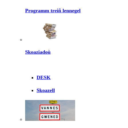
Programm treiñ lennegel
Skoaziadoù
DESK
Skoazell