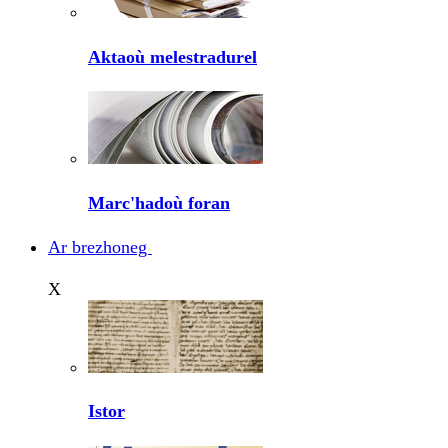
Aktaoù melestradurel
Marc'hadoù foran
Ar brezhoneg
X
Istor