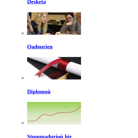
Desketa
Oadourien
Diplomoù
Stummadurioù hir