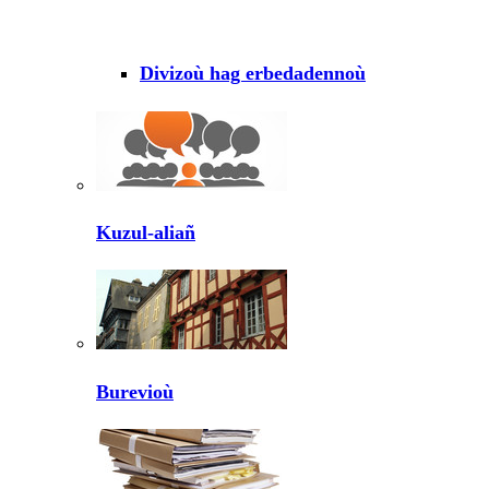
Divizoù hag erbedadennoù
Kuzul-aliañ
Burevioù