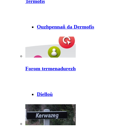
Termofis
Ouzhpennañ da Dermofis
Forom termenadurezh
Dielloù