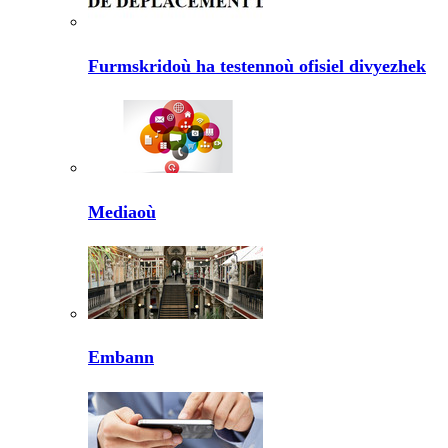
Furmskridoù ha testennoù ofisiel divyezhek
Mediaoù
Embann