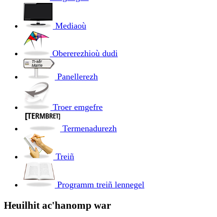
Mediaoù
Obererezhioù dudi
Panellerezh
Troer emgefre
Termenadurezh
Treiñ
Programm treiñ lennegel
Heuilhit ac'hanomp war