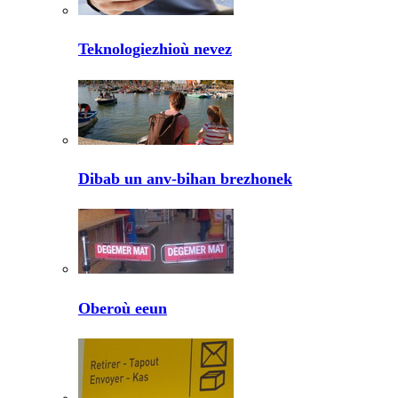
Teknologiezhioù nevez
Dibab un anv-bihan brezhonek
Oberoù eeun