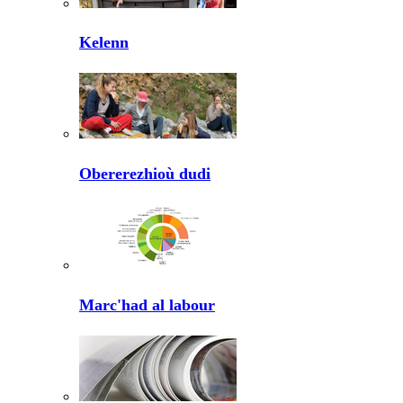
Kelenn
Obererezhioù dudi
Marc'had al labour