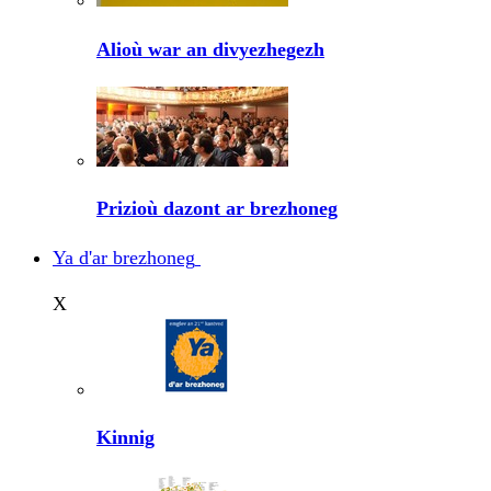
Alioù war an divyezhegezh
Prizioù dazont ar brezhoneg
Ya d'ar brezhoneg
X
Kinnig