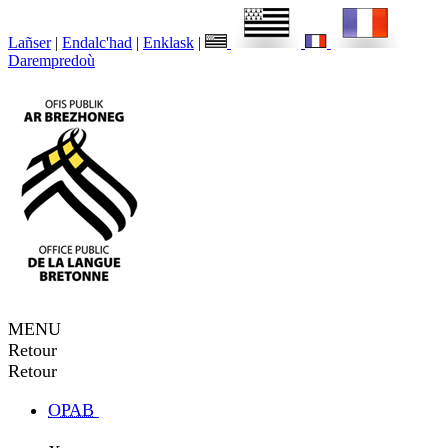
Lañser
|
Endalc'had
|
Enklask
|
Darempredoù
MENU
Retour
Retour
OPAB