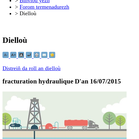
>
Binvioù yezh
>
Forom termenadurezh
>
Dielloù
Dielloù
Distreiñ da roll an dielloù
fracturation hydraulique
D'an 16/07/2015