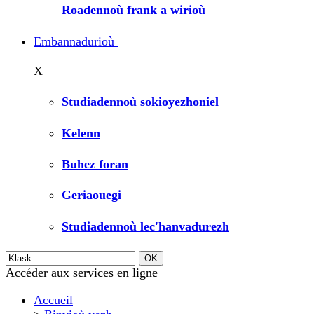
Roadennoù frank a wirioù
Embannadurioù
X
Studiadennoù sokioyezhoniel
Kelenn
Buhez foran
Geriaouegi
Studiadennoù lec'hanvadurezh
Accéder aux services en ligne
Accueil