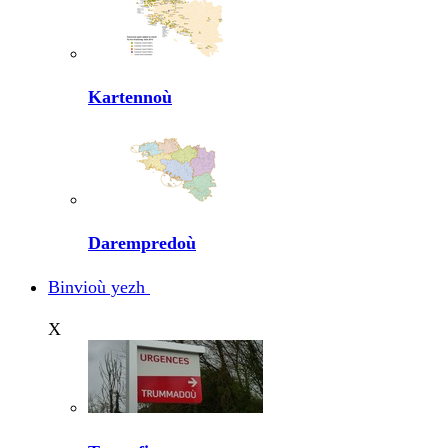
Kartennoù
Darempredoù
Binvioù yezh
X