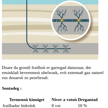
Doare da grouiñ frailhoù er garregad danzouar, dre
ensinklañ heverennoù uhelwask, evit eztennañ gaz naturel
eus douaroù zo peurliesañ.
Sontadeg :
Termenoù kinniget
Niver a votoù
Dregantad
frailhadur hidrolek
8 vot
50 %