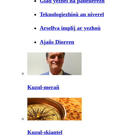
Glad yezhel ha panellerezh
Teknologiezhioù an niverel
Arsellva implij ar yezhoù
Ajañs Diorren
Kuzul-merañ
Kuzul-skiantel