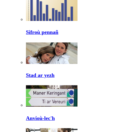
Sifroù pennañ
Stad ar yezh
Anvioù-lec'h