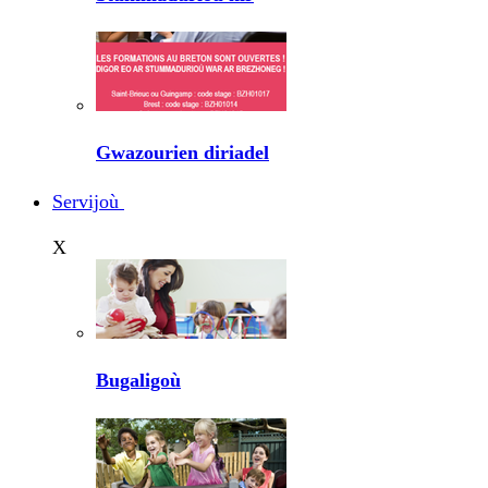
Gwazourien diriadel
Servijoù
X
Bugaligoù